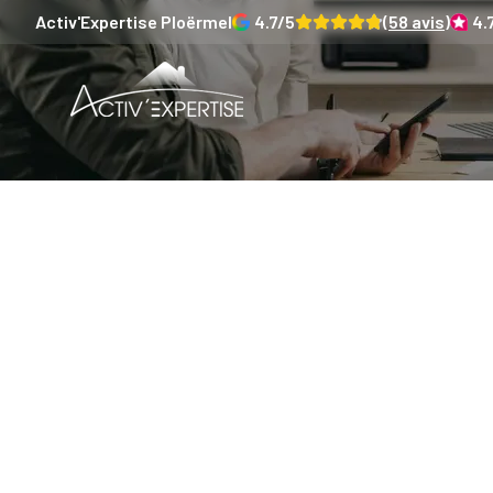
Activ'Expertise
Ploërmel
4.7
/5
(
58
avis)
4.
Profiter 