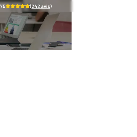
7
/5
(
242
avis)
de MaPrimeRénov’ en
guide